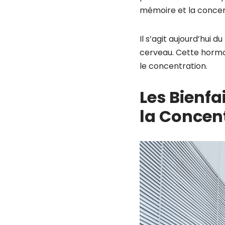
mémoire et la concen
Il s’agit aujourd’hui 
cerveau. Cette hormo
le concentration.
Les Bienfa
la Concent