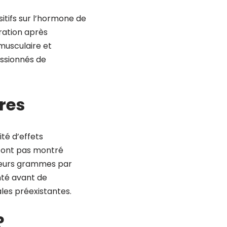
itifs sur l’hormone de
ration après
musculaire et
assionnés de
res
té d’effets
n’ont pas montré
sieurs grammes par
anté avant de
es préexistantes.
?