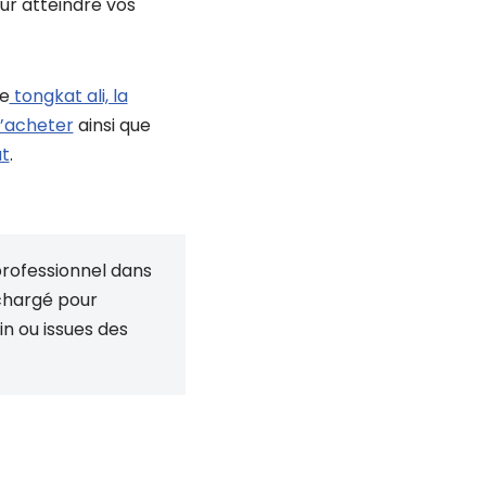
ur atteindre vos
le
tongkat ali, la
l’acheter
ainsi que
ut
.
 professionnel dans
 chargé pour
n ou issues des