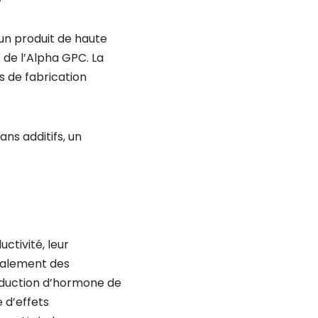
r un produit de haute
 de l’Alpha GPC. La
s de fabrication
ns additifs, un
ctivité, leur
également des
oduction d’hormone de
 d’effets