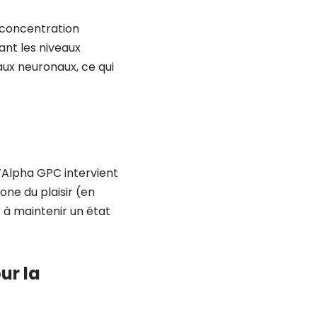
 concentration
ant les niveaux
aux neuronaux, ce qui
’Alpha GPC intervient
ne du plaisir (en
r à maintenir un état
ur la