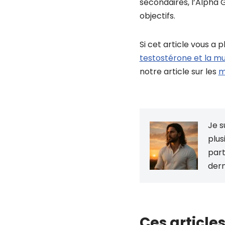
secondaires, l’Alpha 
objectifs.
Si cet article vous a
testostérone et la mu
notre article sur les
m
Je s
plus
part
dern
Ces articles