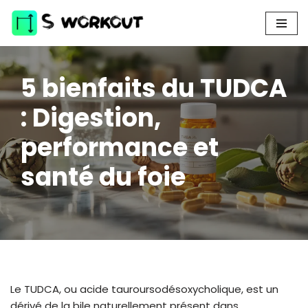
Aller
au
contenu
5 bienfaits du TUDCA
: Digestion,
performance et
santé du foie
Le TUDCA, ou acide tauroursodésoxycholique, est un
dérivé de la bile naturellement présent dans