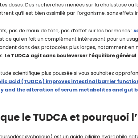
tes doses. Des recherches menées sur la cholestase ou l
ent qu’il est bien assimilé par l’organisme, sans effets i
ifs, pas de maux de tête, pas d’effet sur les hormones :
s
st ce qui en fait un complément intéressant pour un usage
dent dans des protocoles plus larges, notamment en n
s.
Le TUDCA agit sans bouleverser l’équilibre général
 étude scientifique plus poussée si vous souhaitez approfond
c acid (TUDCA) improves intestinal barrier functio
and the alteration of serum metabolites and gut b
que le TUDCA et pourquoi l’u
ursodésoxycholique) est un acide biliaire hydrophile na