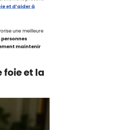
ie et d’aider à
vorise une meilleure
s personnes
plement maintenir
foie et la