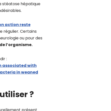
a stéatose hépatique
ndésirables.
on action reste
 régulier. Certains
eurologie ou pour des
 de l’organisme.
ir :
n associated with
acteria in weaned
tiliser ?
turellement présent