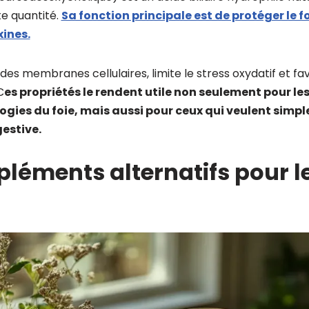
te quantité.
Sa fonction principale est de protéger le fo
xines.
u des membranes cellulaires, limite le stress oxydatif et fa
C
es propriétés le rendent utile non seulement pour le
ogies du foie, mais aussi pour ceux qui veulent sim
estive.
éments alternatifs pour le 