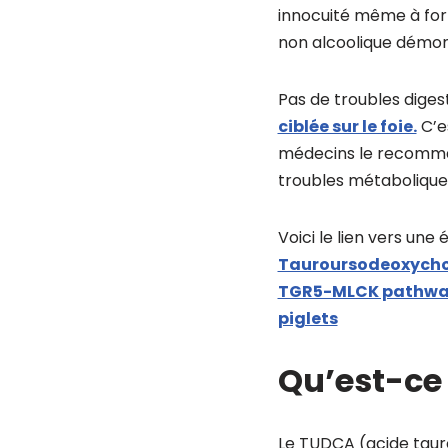
innocuité même à for
non alcoolique démontr
Pas de troubles digest
ciblée sur le foie.
C’e
médecins le recomman
troubles métabolique
Voici le lien vers une
Tauroursodeoxycholi
TGR5-MLCK pathway 
piglets
Qu’est-ce 
Le TUDCA (acide tauro