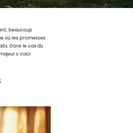
tant, beaucoup
ue où les promesses
its. Dans le cas du
majeur.s Voici
s