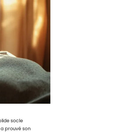
olide socle
l a prouvé son