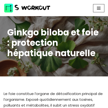
Aller
au
contenu
Ginkgo biloba et foie
: protection
hépatique naturelle
Le foie constitue l’organe de détoxification principal de
l’organisme. Exposé quotidiennement aux toxines,
polluants et métabolites, il subit un stress oxydatif