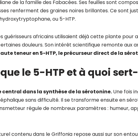
ne liane de la famille des Fabacées. Ses feuilles sont compos
sses renferment des graines noires brillantes. Ce sont ju
-hydroxytryptophane, ou 5-HTP.
s guérisseurs africains utilisaient déjà cette plante pour 
ertaines douleurs. Son intérêt scientifique remonte aux 
aute teneur en 5-HTP, le précurseur direct de la séro
que le 5-HTP et à quoi sert-i
e central dans la synthèse de la sérotonine.
Une fois in
halique sans difficulté. Il se transforme ensuite en séro
nsmetteur régule de nombreux paramètres : humeur, app
turel contenu dans le Griffonia repose aussi sur son ento