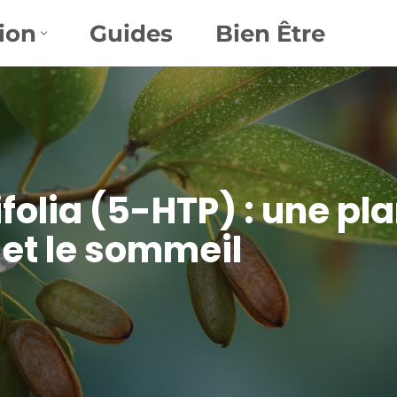
ion
Guides
Bien Être
ifolia (5-HTP) : une pl
 et le sommeil