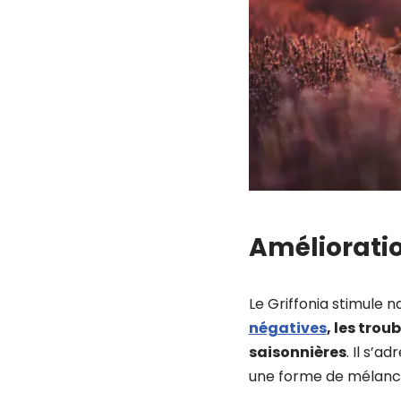
Améliorati
Le Griffonia stimule 
négatives
, les trou
saisonnières
. Il s’a
une forme de mélanco