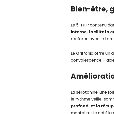
Bien-être, g
Le 5-HTP contenu dans
interne, facilite la
renforce avec le temp
Le Griffonia offre un
convalescence. Il aid
Améliorati
La sérotonine, une fo
le rythme veille-som
profond, et la récup
mental reste actif la n