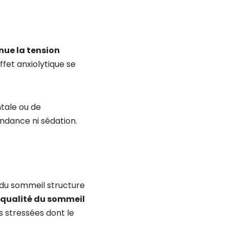
inue la tension
ffet anxiolytique se
ntale ou de
endance ni sédation.
 du sommeil structure
 qualité du sommeil
s stressées dont le