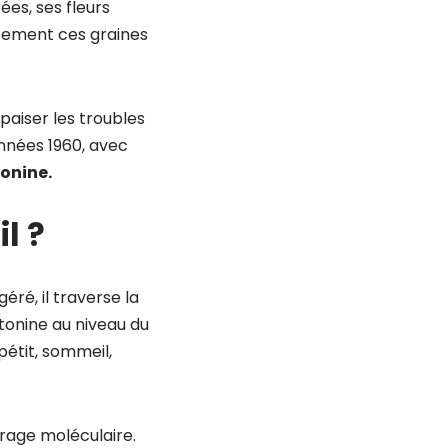
ées, ses fleurs
stement ces graines
apaiser les troubles
années 1960, avec
tonine.
l ?
géré, il traverse la
tonine au niveau du
étit, sommeil,
urage moléculaire.