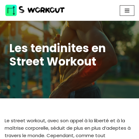
Aller
au
contenu
Les tendinites en
Street Workout
Le street workout, avec son appel à la liberté et à la
maîtrise corporelle, séduit de plus en plus d’adeptes à
travers le monde. Cependant, comme tout