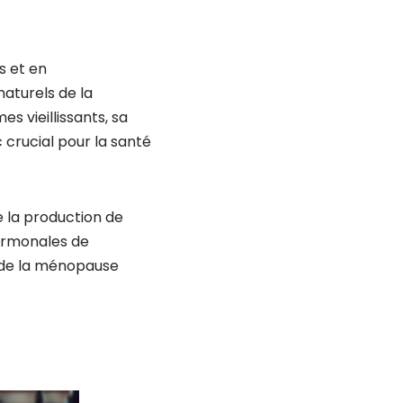
s et en
aturels de la
s vieillissants, sa
 crucial pour la santé
 la production de
hormonales de
 de la ménopause