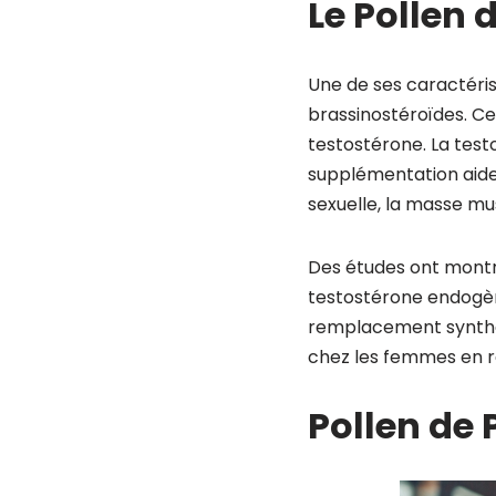
Le Pollen 
Une de ses caractéri
brassinostéroïdes. C
testostérone. La test
supplémentation aide 
sexuelle, la masse mus
Des études ont montré
testostérone endogène
remplacement synthé
chez les femmes en r
Pollen de 