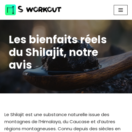
Aller
au
contenu
Les bienfaits réels
du Shilajit, notre
avis
Le Shilajit est une substance naturelle issue des
montagnes de l’Himalaya, du Caucase et d’autres
régions montagneuses. Connu depuis des siècles en