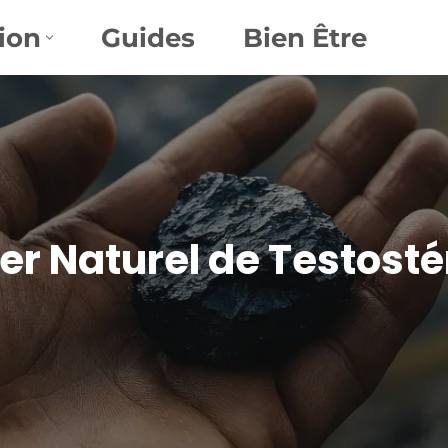
ion
Guides
Bien Être
ster Naturel de Testost