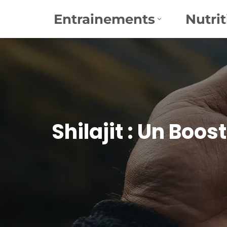
Entrainements
Nutrit
Aller
au
contenu
Shilajit : Un Boo