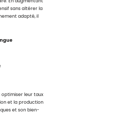
aire. En augmentant
nsif sans altérer la
nement adapté, il
ongue
e
 optimiser leur taux
tion et la production
ques et son bien-