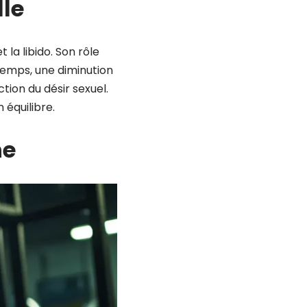
lle
la libido. Son rôle
 temps, une diminution
ion du désir sexuel.
 équilibre.
ne