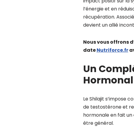
impact positif sur la
l’énergie et en réduis
récupération. Associé
devient un allié inco
Nous vous offrons d
date
Nutriforce.fr
av
Un Complé
Hormonal
Le Shilajit s’impose 
de testostérone et ren
hormonale en fait un
être général.