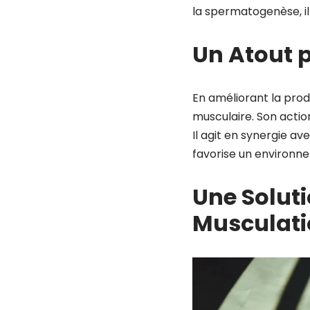
la spermatogenèse, il
Un Atout 
En améliorant la produ
musculaire. Son action
Il agit en synergie a
favorise un environn
Une Soluti
Musculati