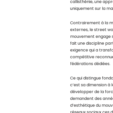
callisthénie, une appr
uniquement sur la maî
Contrairement à la mu
externes, le street wo
mouvement engage simu
fait une discipline p
exigence qui a transfo
compétitive reconnue
fédérations dédiées.
Ce qui distingue fon
c’est sa dimension à l
développer de la for
demandent des années
d’esthétique du mouvem
réseaux sociaux ces d