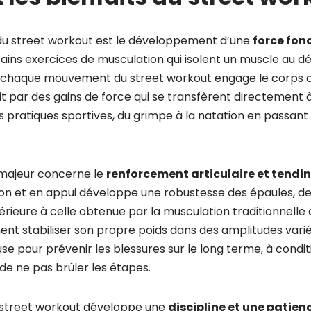
du street workout est le développement d’une
force fon
ins exercices de musculation qui isolent un muscle au dé
e, chaque mouvement du street workout engage le corp
it par des gains de force qui se transfèrent directement à
s pratiques sportives, du grimpe à la natation en passant
 majeur concerne le
renforcement articulaire et tendi
on et en appui développe une robustesse des épaules, de
rieure à celle obtenue par la musculation traditionnelle 
nt stabiliser son propre poids dans des amplitudes vari
use pour prévenir les blessures sur le long terme, à condi
e ne pas brûler les étapes.
e street workout développe une
discipline et une patien