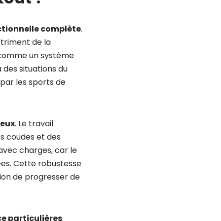
ctionnelle complète
.
triment de la
s comme un système
 des situations du
 par les sports de
neux
. Le travail
s coudes et des
avec charges, car le
ées. Cette robustesse
tion de progresser de
ce particulières
.