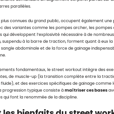
rres parallèles.
 plus connues du grand public, occupent également une 
vec des variantes comme les pompes archer, les pompes 
 qui développent l’explosivité nécessaire à de nombreus
s
, suspendu à la barre de traction, forment quant à eux la
angle abdominale et de la force de gainage indispensabl
ine.
ments fondamentaux, le street workout intègre des exer
tes, de muscle-up (la transition complète entre la tractio
fluide), et des exercices spécifiques de gainage comme l
La progression typique consiste à
maîtriser ces bases
ava
s qui font la renommée de la discipline.
 les bienfaits du street wor