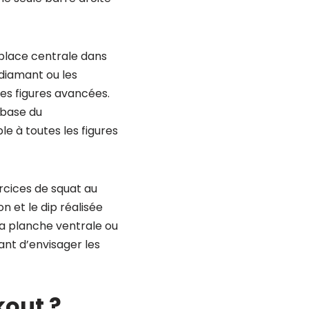
place centrale dans
diamant ou les
es figures avancées.
 base du
e à toutes les figures
cices de squat au
n et le dip réalisée
a planche ventrale ou
nt d’envisager les
kout ?