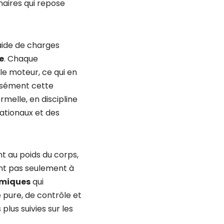
naires qui repose
’aide de charges
e
. Chaque
le moteur, ce qui en
cisément cette
rmelle, en discipline
tionaux et des
t au poids du corps,
hent pas seulement à
amiques
qui
pure, de contrôle et
plus suivies sur les