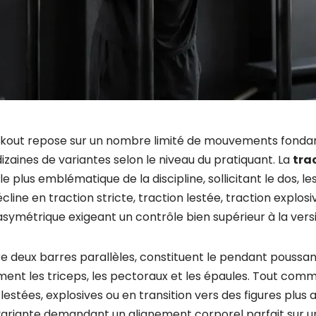
rkout repose sur un nombre limité de mouvements fonda
izaines de variantes selon le niveau du pratiquant. La
tra
le plus emblématique de la discipline, sollicitant le dos, le
cline en traction stricte, traction lestée, traction explos
asymétrique exigeant un contrôle bien supérieur à la versi
tre deux barres parallèles, constituent le pendant poussan
ment les triceps, les pectoraux et les épaules. Tout comme 
 lestées, explosives ou en transition vers des figures pl
 variante demandant un alignement corporel parfait sur u