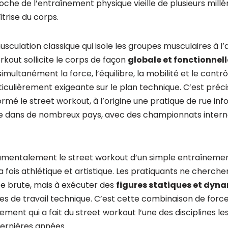
oche de l’entraînement physique vieille de plusieurs millé
trise du corps.
sculation classique qui isole les groupes musculaires à l
rkout sollicite le corps de façon
globale et fonctionnell
ltanément la force, l’équilibre, la mobilité et le contrô
articulièrement exigeante sur le plan technique. C’est pré
rmé le street workout, à l’origine une pratique de rue info
 dans de nombreux pays, avec des championnats interna
damentalement le street workout d’un simple entraînemen
a fois athlétique et artistique. Les pratiquants ne cherc
ce brute, mais à exécuter des
figures statiques et dyn
 de travail technique. C’est cette combinaison de force 
ent qui a fait du street workout l’une des disciplines les 
ernières années.