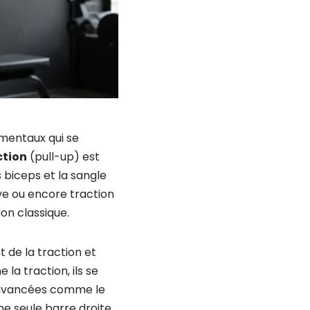
mentaux qui se
ction
(pull-up) est
s biceps et la sangle
ive ou encore traction
on classique.
t de la traction et
la traction, ils se
us avancées comme le
ne seule barre droite