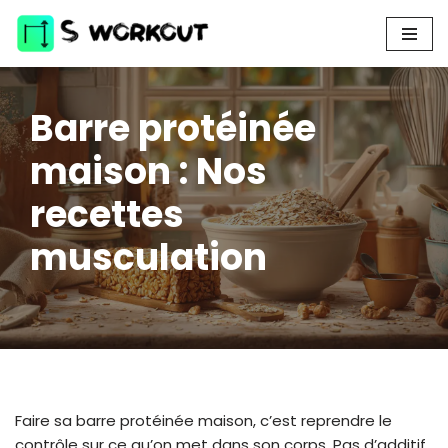
Aller
au
contenu
Barre protéinée
maison : Nos
recettes
musculation
Faire sa barre protéinée maison, c’est reprendre le
contrôle sur ce qu’on met dans son corps. Pas d’additif