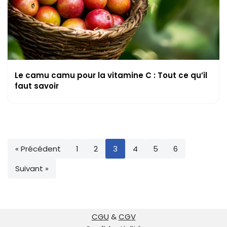
Le camu camu pour la vitamine C : Tout ce qu’il
faut savoir
« Précédent
1
2
3
4
5
6
Suivant »
CGU
&
CGV