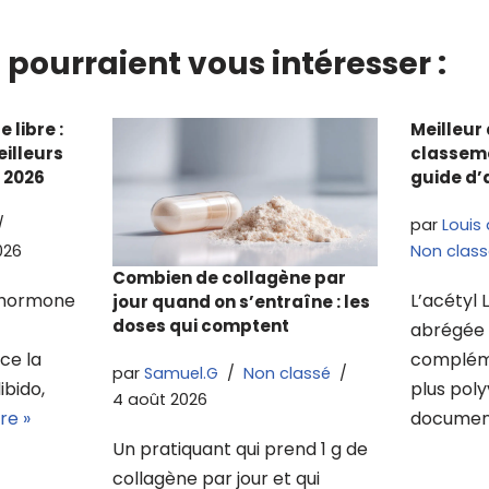
 pourraient vous intéresser :
 libre :
Meilleur 
illeurs
classeme
 2026
guide d’
par
Louis
026
Non class
Combien de collagène par
l’hormone
L’acétyl 
jour quand on s’entraîne : les
doses qui comptent
abrégée 
nce la
compléme
par
Samuel.G
Non classé
ibido,
plus poly
4 août 2026
re »
documen
Un pratiquant qui prend 1 g de
collagène par jour et qui