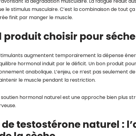
vorisant la dégradation musculaire. La fatigue réduit auss
ue le stimulus musculaire. C’est la combinaison de tout ça
ée finit par manger le muscle.
l produit choisir pour séche
timulants augmentent temporairement la dépense énergé
uilibre hormonal induit par le déficit. Un bon produit pou
ronnement anabolique. L’enjeu, ce n’est pas seulement de 
intenir le muscle pendant la restriction.
e soutien hormonal naturel est une approche bien plus str
rveuse.
de testostérone naturel : l’a
e la sèche