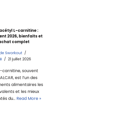
acétyl L-carnitine :
nt 2026, bienfaits et
achat complet
 de Sworkout
é
21 juillet 2026
L-carnitine, souvent
ALCAR, est l’un des
nts alimentaires les
valents et les mieux
tés du…
Read More »