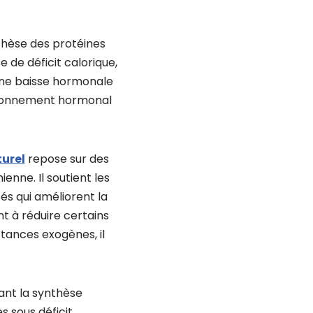
thèse des protéines
e de déficit calorique,
Une baisse hormonale
vironnement hormonal
turel
repose sur des
enne. Il soutient les
és qui améliorent la
t à réduire certains
tances exogènes, il
nant la synthèse
s sous déficit