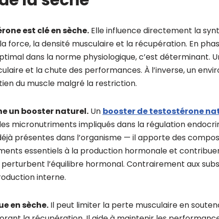
rone est clé en sèche.
Elle influence directement la syn
la force, la densité musculaire et la récupération. En phas
optimal dans la norme physiologique, c’est déterminant. 
culaire et la chute des performances. À l’inverse, un en
ntien du muscle malgré la restriction.
 un booster naturel.
Un
booster de testostérone na
es micronutriments impliqués dans la régulation endocrini
déjà présentes dans l’organisme — il apporte des compos
riments essentiels à la production hormonale et contribuen
i perturbent l’équilibre hormonal. Contrairement aux subs
oduction interne.
ue en sèche.
Il peut limiter la perte musculaire en soute
orant la récupération. Il aide à maintenir les performance