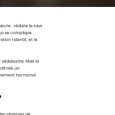
éorie : réduire le taux
ça se complique.
tion ralentit, et le
 séduisante. Mais la
îtrisé, un
onnement hormonal
?
 les réserves de