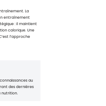
entraînement. La
 un entraînement
gique : il maintient
ion calorique. Une
C’est l’approche
s connaissances au
urant des dernières
 nutrition.