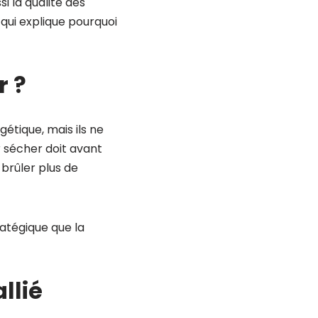
i la qualité des
 qui explique pourquoi
r ?
tique, mais ils ne
r sécher doit avant
brûler plus de
atégique que la
llié