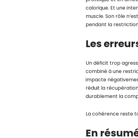
calorique. Et une inte
muscle. Son rôle n’es
pendant la restriction
Les erreur
Un déficit trop agres
combiné à une restric
impacte négativement
réduit la récupération
durablement la compo
La cohérence reste to
En résum