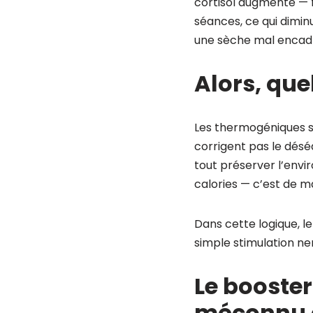
cortisol augmente — fa
séances, ce qui dimin
une sèche mal encadr
Alors, que
Les thermogéniques s
corrigent pas le déséq
tout préserver l’envi
calories — c’est de ma
Dans cette logique, l
simple stimulation ne
Le booster 
méconnu d