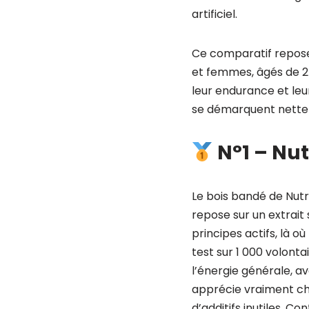
artificiel.
Ce comparatif repos
et femmes, âgés de 25
leur endurance et leur
se démarquent netteme
N°1 – Nutr
Le bois bandé de Nut
repose sur un extrait
principes actifs, là 
test sur 1 000 volontai
l’énergie générale, a
apprécie vraiment chez
d’additifs inutiles. C