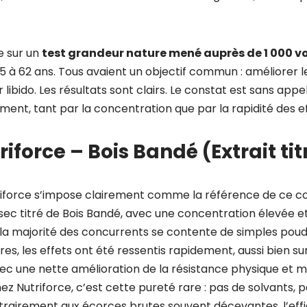
e sur un
test grandeur nature mené auprès de 1 000 v
 à 62 ans. Tous avaient un objectif commun : améliorer leu
 libido. Les résultats sont clairs. Le constat est sans app
nt, tant par la concentration que par la rapidité des ef
iforce – Bois Bandé (Extrait tit
riforce s’impose clairement comme la référence de ce co
 sec titré de Bois Bandé, avec une concentration élevée 
où la majorité des concurrents se contente de simples poud
res, les effets ont été ressentis rapidement, aussi bien sur
vec une nette amélioration de la résistance physique et m
 Nutriforce, c’est cette pureté rare : pas de solvants, pa
ontrairement aux écorces brutes souvent décevantes, l’effic