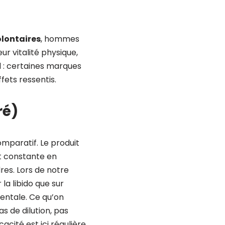
olontaires
, hommes
r vitalité physique,
el : certaines marques
fets ressentis.
ré)
mparatif. Le produit
et constante en
res. Lors de notre
 la libido que sur
entale. Ce qu’on
s de dilution, pas
acité est ici régulière