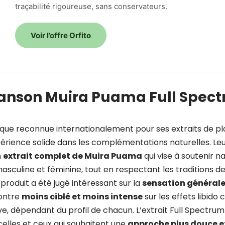
traçabilité rigoureuse, sans conservateurs.
Voir l’offre Orfito
anson Muira Puama Full Spec
ue reconnue internationalement pour ses extraits de p
périence solide dans les complémentations naturelles. Le
n
extrait complet de Muira Puama
qui vise à soutenir n
do masculine et féminine, tout en respectant les traditions d
 produit a été jugé intéressant sur la
sensation générale 
montre
moins ciblé et moins intense
sur les effets libido
ive, dépendant du profil de chacun. L’extrait Full Spectr
celles et ceux qui souhaitent une
approche plus douce et