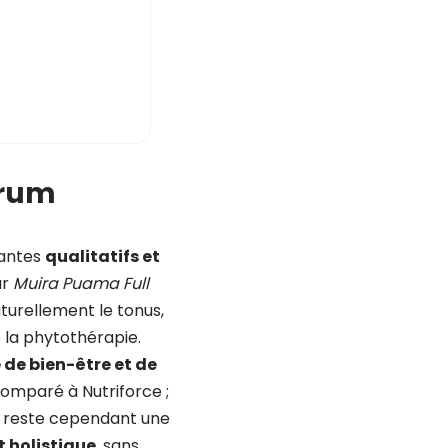
trum
lantes
qualitatifs et
ur
Muira Puama Full
aturellement le tonus,
e la phytothérapie.
de bien-être et de
 comparé à Nutriforce ;
um reste cependant une
 holistique
, sans