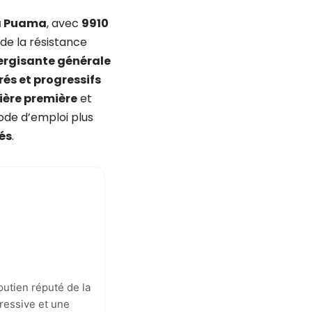
ra Puama
, avec
9910
 de la résistance
ergisante générale
és et progressifs
ière première
et
ode d’emploi plus
és
.
utien réputé de la
ressive et une