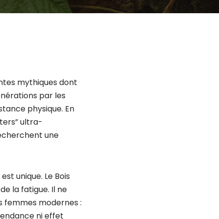
lantes mythiques dont
énérations par les
istance physique. En
ers” ultra-
recherchent une
st unique. Le Bois
e la fatigue. Il ne
les femmes modernes :
épendance ni effet