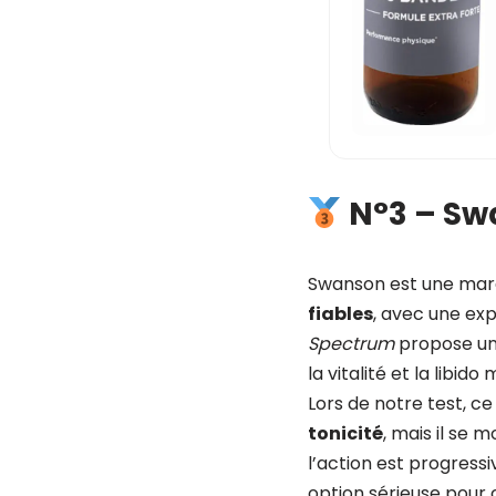
N°3 –
Sw
Swanson est une marq
fiables
, avec une ex
Spectrum
propose u
la vitalité et la libi
Lors de notre test, ce
tonicité
, mais il se 
l’action est progress
option sérieuse pour 